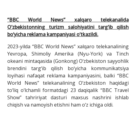
“
BBC World News
”
xalqaro telekanalida
O‘zbekistonning turizm salohiyatini targ‘ib qilish
bo‘yicha
reklama kampaniyasi o‘tkazildi.
2023-yilda “BBC World News” xalqaro telekanalining
Yevropa, Shimoliy Amerika (Nyu-York) va Tinch
okeani mintaqasida (Gonkong) O‘zbekiston sayyohlik
brendini targ‘ib qilish bo‘yicha kommunikatsiya
loyihasi nafaqat reklama kampaniyasini, balki “BBC
World News” telekanalining O‘zbekiston haqidagi
to‘liq o‘lchamli formatdagi 23 daqiqalik “BBC Travel
Show” tahririyat dasturi maxsus nashrini ishlab
chiqish va namoyish etishni ham o‘z ichiga oldi.