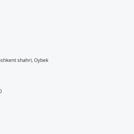
oshkent shahri, Oybek
0