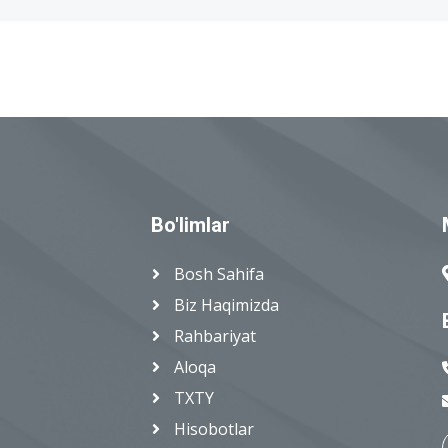
Bo'limlar
Bosh Sahifa
Biz Haqimizda
Rahbariyat
Aloqa
TXTY
Hisobotlar