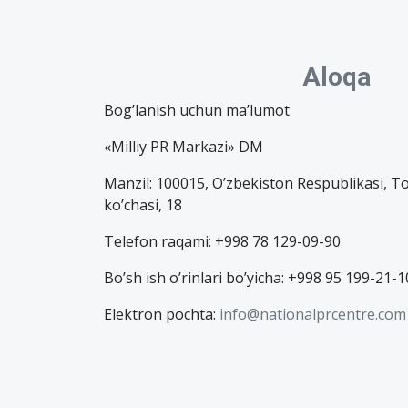
Aloqa
Bog’lanish uchun ma’lumot
«Milliy PR Markazi» DM
Manzil: 100015, O’zbekiston Respublikasi, T
ko’chasi, 18
Telefon raqami: +998 78 129-09-90
Bo’sh ish o’rinlari bo’yicha: +998 95 199-21-1
Elektron pochta:
info@nationalprcentre.com