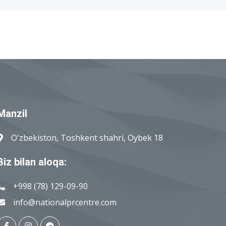
Manzil
O'zbekiston, Toshkent shahri, Oybek 18
Biz bilan aloqa:
+998 (78) 129-09-90
info@nationalprcentre.com