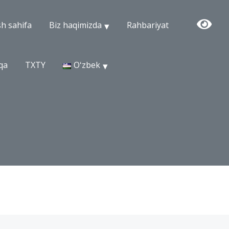
h sahifa
Biz haqimizda
Rahbariyat
qa
TXTY
Oʻzbek