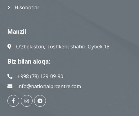
Hisobotlar
Manzil
O'zbekiston, Toshkent shahri, Oybek 18
Biz bilan aloqa:
+998 (78) 129-09-90
info@nationalprcentre.com
© Copyright
National PR-centre
, 2018-2026