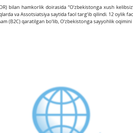
OR) bilan hamkorlik doirasida “O‘zbekistonga xush kelibsiz” 
arda va Assotsiatsiya saytida faol targ‘ib qilindi. 12 oylik f
ham (B2C) qaratilgan bo‘lib, O‘zbekistonga sayyohlik oqimini