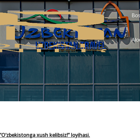
Bos
Alo
O‘zbekistonga xush kelibsiz!” loyihasi.