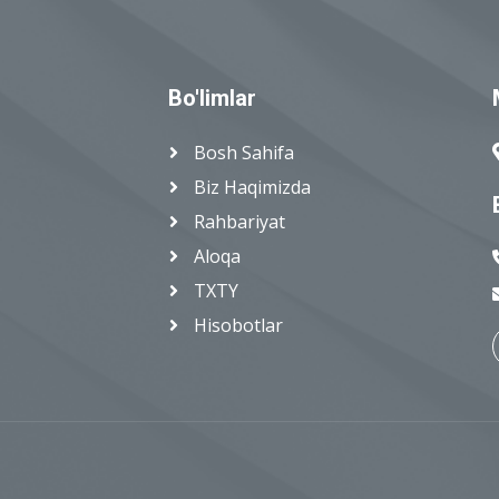
Bo'limlar
Bosh Sahifa
Biz Haqimizda
Rahbariyat
Aloqa
TXTY
Hisobotlar