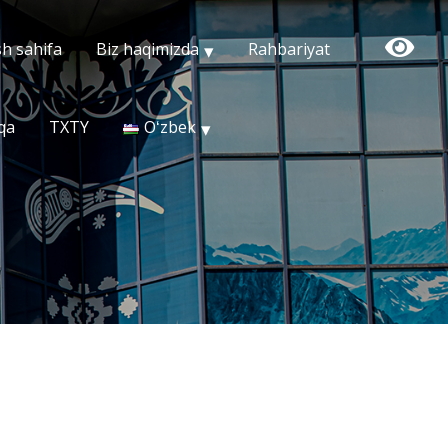
h sahifa
Biz haqimizda
Rahbariyat
qa
TXTY
Oʻzbek