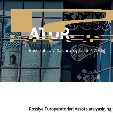
ATOR
Bosh sahifa
Xalqaro loyihalar
ATOR
Rossiya Turoperatorlari Assotsiatsiyasining “