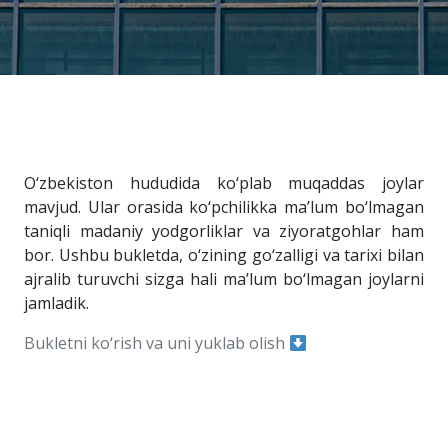
O‘zbekiston hududida ko‘plab muqaddas joylar
mavjud. Ular orasida ko‘pchilikka ma’lum bo‘lmagan
taniqli madaniy yodgorliklar va ziyoratgohlar ham
bor. Ushbu bukletda, o‘zining go‘zalligi va tarixi bilan
ajralib turuvchi sizga hali ma’lum bo‘lmagan joylarni
jamladik.
Bukletni ko‘rish va uni yuklab olish