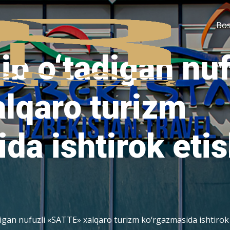
Bos
ib o‘tadigan nuf
Alo
lqaro turizm
da ishtirok eti
digan nufuzli «SATTE» xalqaro turizm ko‘rgazmasida ishtirok