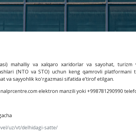
i) mahalliy va xalqaro xaridorlar va sayohat, turizm v
shlari (NTO va STO) uchun keng qamrovli platformani tak
 va sayyohlik koʻrgazmasi sifatida eʼtirof etilgan.
nalprcentre.com elektron manzili yoki +998781290990 telefo
rgacha
vel/uz/vt/delhidagi-satte/