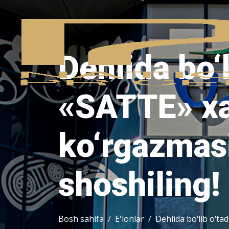
Dehlida bo‘l
«SATTE» xa
ko‘rgazmasi
shoshiling!
Bosh sahifa
E'lonlar
Dehlida bo‘lib o‘ta