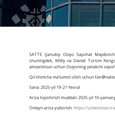
SATTE (Janubiy Osiyo Sayohat Maydonchas
shuningdek, Milliy va Davlat Turizm Kenga
almashinuvi uchun Osiyoning yetakchi sayohat
Qo’shimcha ma’lumot olish uchun fair@natio
Sana: 2025-yil 19-21-fevral
Ariza topshirish muddati: 2025-yil 10-yanva
Onlayn ariza yuborish:
https://uzbekistan.tra