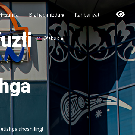
h sahifa
Biz haqimizda
Rahbariyat
uzli
qa
TXTY
Oʻzbek
shga
 etishga shoshiling!