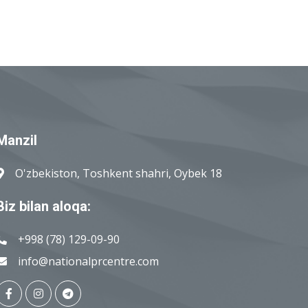
Manzil
O'zbekiston, Toshkent shahri, Oybek 18
Biz bilan aloqa:
+998 (78) 129-09-90
info@nationalprcentre.com