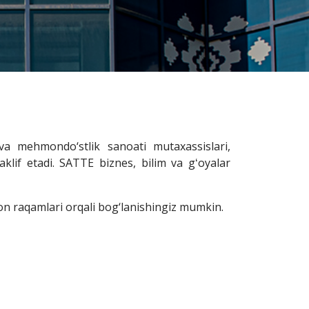
a mehmondo‘stlik sanoati mutaxassislari,
lif etadi. SATTE biznes, bilim va gʻoyalar
n raqamlari orqali bog‘lanishingiz mumkin.