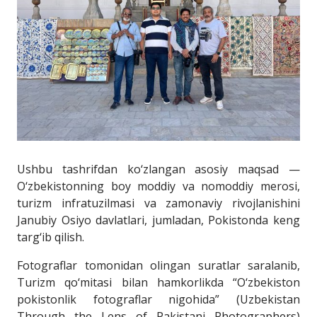
Ushbu tashrifdan ko‘zlangan asosiy maqsad —
O‘zbekistonning boy moddiy va nomoddiy merosi,
turizm infratuzilmasi va zamonaviy rivojlanishini
Janubiy Osiyo davlatlari, jumladan, Pokistonda keng
targ‘ib qilish.
Fotograflar tomonidan olingan suratlar saralanib,
Turizm qo‘mitasi bilan hamkorlikda “O‘zbekiston
pokistonlik fotograflar nigohida” (Uzbekistan
Through the Lens of Pakistani Photographers)