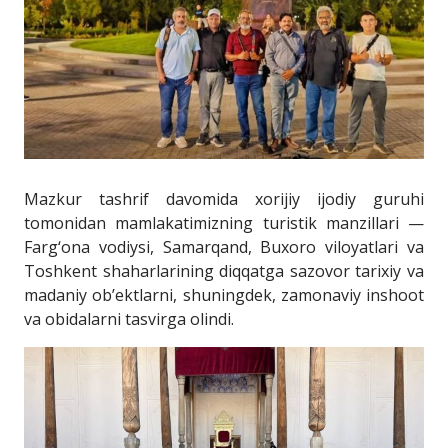
Mazkur tashrif davomida xorijiy ijodiy guruhi
tomonidan mamlakatimizning turistik manzillari —
Farg‘ona vodiysi, Samarqand, Buxoro viloyatlari va
Toshkent shaharlarining diqqatga sazovor tarixiy va
madaniy ob’ektlarni, shuningdek, zamonaviy inshoot
va obidalarni tasvirga olindi.