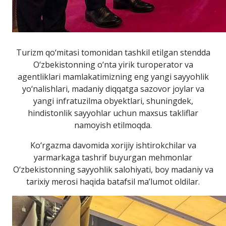
Turizm qo‘mitasi tomonidan tashkil etilgan stendda
O‘zbekistonning o‘nta yirik turoperator va
agentliklari mamlakatimizning eng yangi sayyohlik
yo‘nalishlari, madaniy diqqatga sazovor joylar va
yangi infratuzilma obyektlari, shuningdek,
hindistonlik sayyohlar uchun maxsus takliflar
namoyish etilmoqda.
Ko‘rgazma davomida xorijiy ishtirokchilar va
yarmarkaga tashrif buyurgan mehmonlar
O‘zbekistonning sayyohlik salohiyati, boy madaniy va
tarixiy merosi haqida batafsil ma’lumot oldilar.