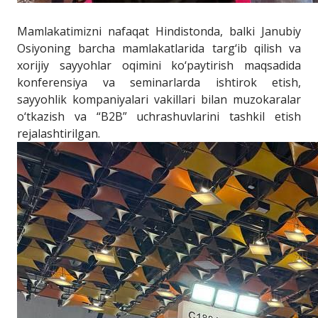
Mamlakatimizni nafaqat Hindistonda, balki Janubiy
Osiyoning barcha mamlakatlarida targ‘ib qilish va
xorijiy sayyohlar oqimini ko‘paytirish maqsadida
konferensiya va seminarlarda ishtirok etish,
sayyohlik kompaniyalari vakillari bilan muzokaralar
o‘tkazish va “B2B” uchrashuvlarini tashkil etish
rejalashtirilgan.