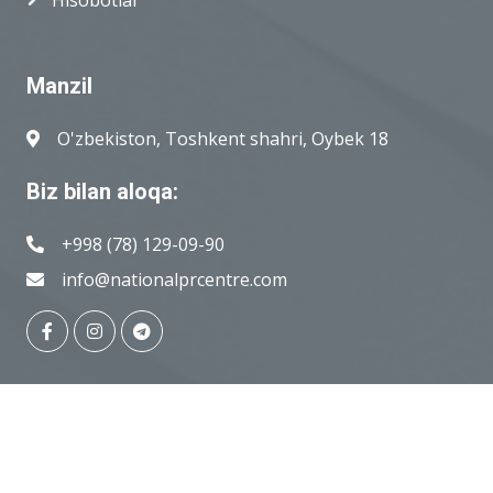
Hisobotlar
Manzil
O'zbekiston, Toshkent shahri, Oybek 18
Biz bilan aloqa:
+998 (78) 129-09-90
info@nationalprcentre.com
© Copyright
National PR-centre
, 2018-2026