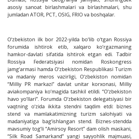
asosiy sanoat birlashmalari va birlashmalari, shu
jumladan ATOR, PCT, OSIG, FRIO va boshqalar.
O‘zbekiston ilk bor 2022-yilda bo‘lib o‘tgan Rossiya
forumida ishtirok etib, xalqaro ko‘rgazmaning
hamkor-davlati sifatida ishtirok etgan edi. Tadbir
Rossiya Federatsiyasi nomidan Roskongress
jamg‘armasi hamda O‘zbekiston Respublikasi Turizm
va madaniy meros vazirligi, O‘zbekiston nomidan
“Milliy PR markazi” davlat unitar korxonasi, Milliy
aviakompaniya ko‘magida tashkil etildi. “O‘zbekiston
havo yo‘llari”. Forumda O‘zbekiston delegatsiyasi bir
vaqtning o‘zida ikkita stendni taqdim etdi: biznes
stend va mamlakatimizning turizm salohiyati va
madaniyatiga bag‘ishlangan stend. Biznes-stendda
mavsumiy tog‘li “Amirsoy Resort” dam olish maskani,
“Silk Road Samarkand” yangi sayyohlik majmuasi,