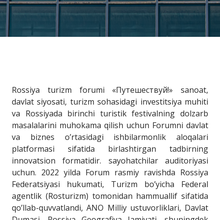
Rossiya turizm forumi «Путешествуй!» sanoat,
davlat siyosati, turizm sohasidagi investitsiya muhiti
va Rossiyada birinchi turistik festivalning dolzarb
masalalarini muhokama qilish uchun Forumni davlat
va biznes o’rtasidagi ishbilarmonlik aloqalari
platformasi sifatida birlashtirgan tadbirning
innovatsion formatidir. sayohatchilar auditoriyasi
uchun. 2022 yilda Forum rasmiy ravishda Rossiya
Federatsiyasi hukumati, Turizm bo’yicha Federal
agentlik (Rosturizm) tomonidan hammuallif sifatida
qo’llab-quvvatlandi, ANO Milliy ustuvorliklari, Davlat
Dumasi, Rossiya Geografiya Jamiyati, shuningdek