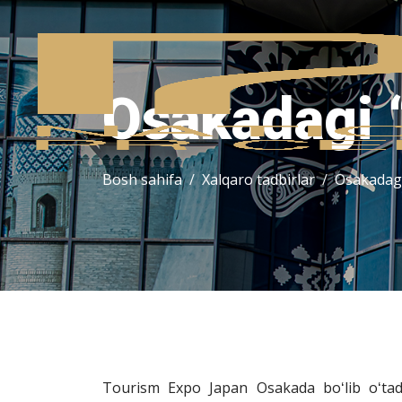
Osakadagi 
Bosh sahifa
Xalqaro tadbirlar
Osakadagi
Tourism Expo Japan Osakada boʻlib oʻtadi