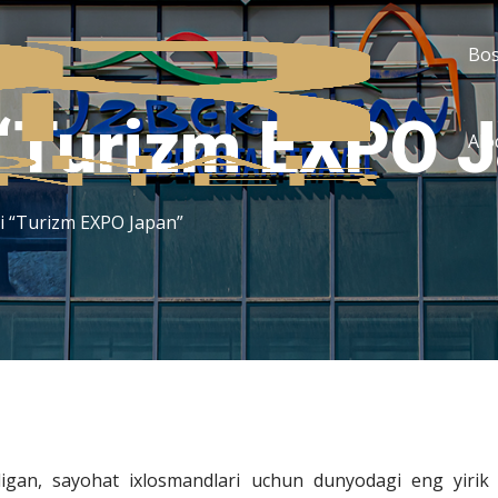
Bos
“Turizm EXPO J
Alo
 “Turizm EXPO Japan”
gan, sayohat ixlosmandlari uchun dunyodagi eng yirik tu