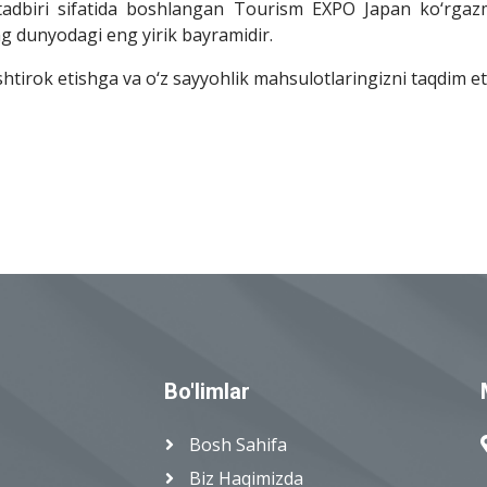
tadbiri sifatida boshlangan Tourism EXPO Japan ko‘rgaz
g dunyodagi eng yirik bayramidir.
shtirok etishga va o‘z sayyohlik mahsulotlaringizni taqdim et
Bo'limlar
Bosh Sahifa
Biz Haqimizda