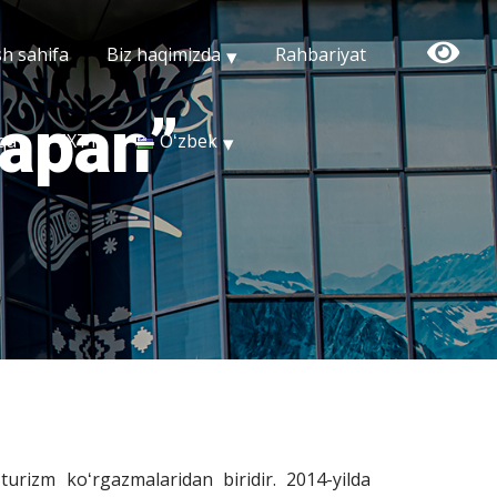
h sahifa
Biz haqimizda
Rahbariyat
apan”
qa
TXTY
Oʻzbek
rizm koʻrgazmalaridan biridir. 2014-yilda