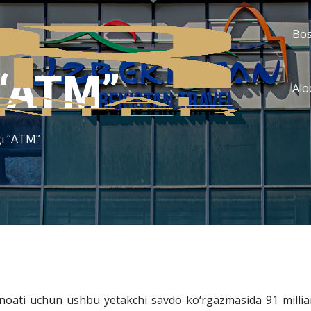
Bos
 “ATM”
Alo
i “ATM”
anoati uchun ushbu yetakchi savdo ko‘rgazmasida 91 milliar