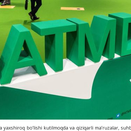
yaxshiroq bo‘lishi kutilmoqda va qiziqarli ma’ruzalar, su