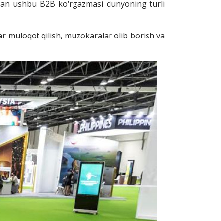
igan ushbu B2B ko‘rgazmasi dunyoning turli
lar muloqot qilish, muzokaralar olib borish va