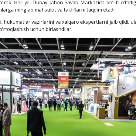
rak. Har yili Dubay Jahon Savdo Markazida bo‘lib o‘tad
larga minglab mahsulot va takliflarni taqdim etadi.
 hukumatlar vazirlarini va xalqaro ekspertlarni jalb qildi, u
o‘rtoqlashish uchun birlashdilar.