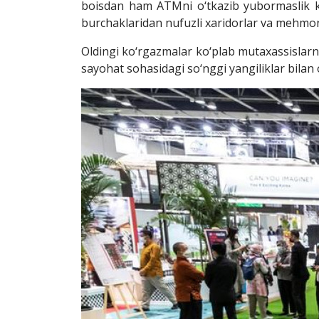
boisdan ham ATMni o‘tkazib yubormaslik ke
burchaklaridan nufuzli xaridorlar va mehmon
Oldingi ko‘rgazmalar ko‘plab mutaxassislarni,
sayohat sohasidagi so‘nggi yangiliklar bilan 