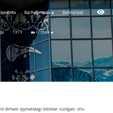
h sahifa
Biz haqimizda
Rahbariyat
qa
TXTY
Oʻzbek
d dirham qiymatidagi bitimlar tuzilgan, shu