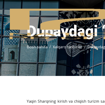
Dubaydagi
Bosh sahifa
Xalqaro tadbirlar
Dubaydag
Yaqin Sharqning kirish va chiqish turizm s