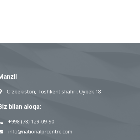
Manzil
O'zbekiston, Toshkent shahri, Oybek 18
Biz bilan aloqa:
+998 (78) 129-09-90
info@nationalprcentre.com