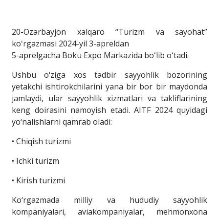
20-Ozarbayjon xalqaro “Turizm va sayohat”
koʻrgazmasi 2024-yil 3-apreldan
5-aprelgacha Boku Expo Markazida boʻlib oʻtadi.
Ushbu o‘ziga xos tadbir sayyohlik bozorining
yetakchi ishtirokchilarini yana bir bor bir maydonda
jamlaydi, ular sayyohlik xizmatlari va takliflarining
keng doirasini namoyish etadi. AITF 2024 quyidagi
yo‘nalishlarni qamrab oladi:
• Chiqish turizmi
• Ichki turizm
• Kirish turizmi
Ko‘rgazmada milliy va hududiy sayyohlik
kompaniyalari, aviakompaniyalar, mehmonxona