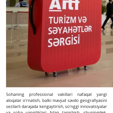
Sohaning professional vakillari nafaqat yangi
aloqalar o‘rnatish, balki mavjud savdo geografiyasini
sezilarli darajada kengaytirish, so‘nggi innovatsiyalar
va soha yangiliklari bilan tanishish, shuningdek,