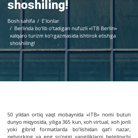
shoshiling!
Bosh sahifa
E'lonlar
Berlinda bo‘lib o‘tadigan nufuzli «ITB Berlin»
xalqaro turizm ko‘rgazmasida ishtirok etishga
shoshiling!
50 yildan ortiq vaqt mobaynida «ITB» nomi butun
dunyo miqyosida, yiliga 365 kun, xoh virtual, xoh jonli
yoki gibrid formatlarda bo‘lishidan qat’i nazar,
netvorking va eng so‘nggi yangiliklarni belgilovchi