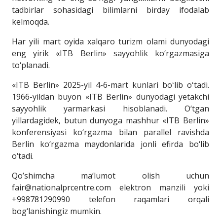
tadbirlar sohasidagi bilimlarni birday ifodalab
kelmoqda.
Har yili mart oyida xalqaro turizm olami dunyodagi
eng yirik «ITB Berlin» sayyohlik ko‘rgazmasiga
to‘planadi.
«ITB Berlin» 2025-yil 4-6-mart kunlari boʻlib oʻtadi.
1966-yildan buyon «ITB Berlin» dunyodagi yetakchi
sayyohlik yarmarkasi hisoblanadi. O‘tgan
yillardagidek, butun dunyoga mashhur «ITB Berlin»
konferensiyasi ko‘rgazma bilan parallel ravishda
Berlin ko‘rgazma maydonlarida jonli efirda bo‘lib
o‘tadi.
Qo’shimcha ma’lumot olish uchun
fair@nationalprcentre.com elektron manzili yoki
+998781290990 telefon raqamlari orqali
bog‘lanishingiz mumkin.