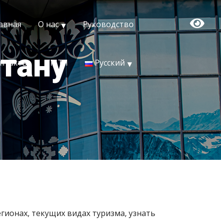
авная
О нас
Руководство
тану
нтакты
ТМТЯ
Русский
ионах, текущих видах туризма, узнать