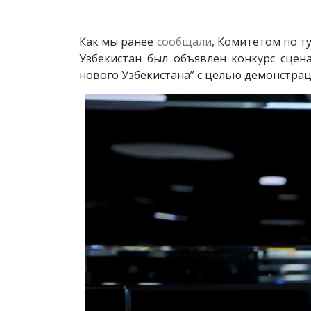
Как мы ранее
сообщали
, Комитетом по т
Узбекистан был объявлен конкурс сцен
нового Узбекистана” с целью демонстрац