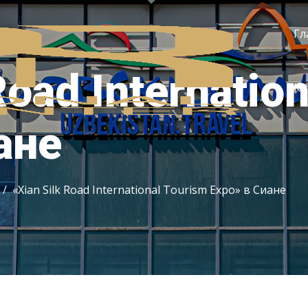
Гл
Road Internatio
Ко
ане
«Xian Silk Road International Tourism Expo» в Сиане