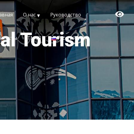
авная
О нас
Руководство
nal Tourism
нтакты
ТМТЯ
Русский